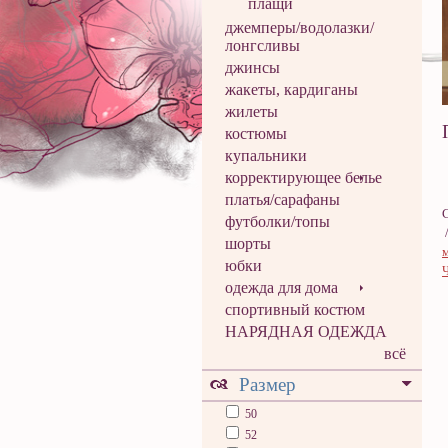
плащи
джемперы/водолазки/
лонгсливы
джинсы
жакеты, кардиганы
жилеты
костюмы
купальники
корректирующее белье
платья/сарафаны
футболки/топы
шорты
юбки
одежда для дома
спортивный костюм
НАРЯДНАЯ ОДЕЖДА
всё
Размер
50
52