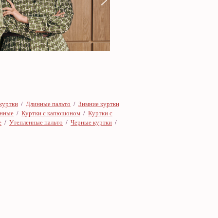
куртки
/
Длинные пальто
/
Зимние куртки
онные
/
Куртки с капюшоном
/
Куртки с
е
/
Утепленные пальто
/
Черные куртки
/