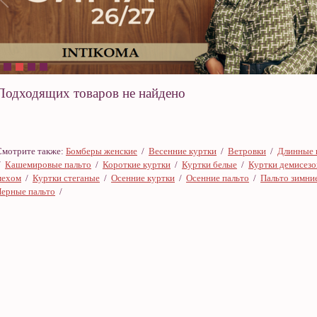
Подходящих товаров не найдено
Смотрите также:
Бомберы женские
/
Весенние куртки
/
Ветровки
/
Длинные 
/
Кашемировые пальто
/
Короткие куртки
/
Куртки белые
/
Куртки демисез
мехом
/
Куртки стеганые
/
Осенние куртки
/
Осенние пальто
/
Пальто зимни
Черные пальто
/