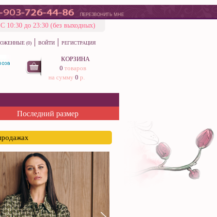
ПЕРЕЗВОНИТЬ МНЕ
С 10:30 до 23:30 (без выходных)
|
|
ОЖЕННЫЕ (0)
ВОЙТИ
РЕГИСТРАЦИЯ
КОРЗИНА
0
товаров
на сумму
0
р.
Последний размер
спродажах