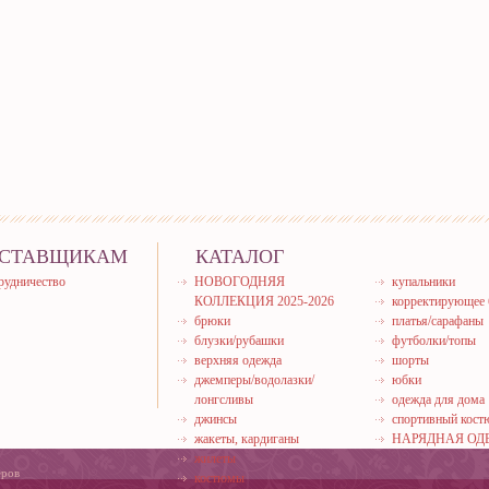
СТАВЩИКАМ
КАТАЛОГ
рудничество
НОВОГОДНЯЯ
купальники
КОЛЛЕКЦИЯ 2025-2026
корректирующее 
брюки
платья/сарафаны
блузки/рубашки
футболки/топы
верхняя одежда
шорты
джемперы/водолазки/
юбки
лонгсливы
одежда для дома
джинсы
спортивный кос
жакеты, кардиганы
НАРЯДНАЯ ОД
жилеты
еров
костюмы