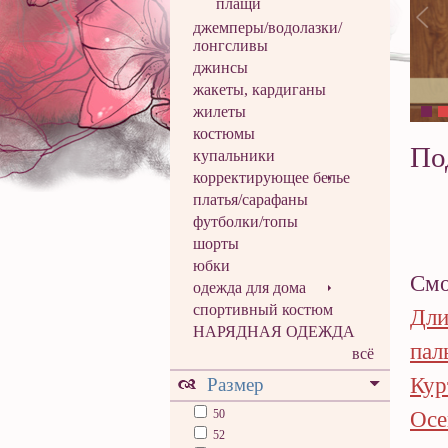
плащи
джемперы/водолазки/
лонгсливы
джинсы
жакеты, кардиганы
жилеты
костюмы
По
купальники
корректирующее белье
платья/сарафаны
футболки/топы
шорты
юбки
Смо
одежда для дома
спортивный костюм
Дли
НАРЯДНАЯ ОДЕЖДА
пал
всё
Кур
Размер
50
Осе
52