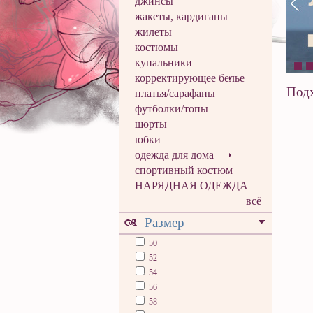
джинсы
жакеты, кардиганы
жилеты
костюмы
купальники
корректирующее белье
Подх
платья/сарафаны
футболки/топы
шорты
юбки
одежда для дома
спортивный костюм
НАРЯДНАЯ ОДЕЖДА
всё
Размер
50
52
54
56
58