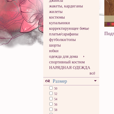
джинсы
жакеты, кардиганы
жилеты
костюмы
купальники
корректирующее белье
Подх
платья/сарафаны
футболки/топы
шорты
юбки
одежда для дома
спортивный костюм
НАРЯДНАЯ ОДЕЖДА
всё
Размер
50
52
54
56
58