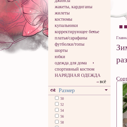
джинсы
жакеты, кардиганы
жилеты
костюмы
купальники
корректирующее белье
платья/сарафаны
Главн
футболки/топы
Зи
шорты
юбки
ра
одежда для дома
спортивный костюм
НАРЯДНАЯ ОДЕЖДА
Сорт
всё
Размер
50
52
54
56
58