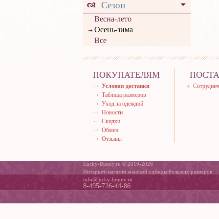
Сезон
Весна-лето
Осень-зима
Все
ПОКУПАТЕЛЯМ
ПОСТ
Условия доставки
Сотруднич
Таблица размеров
Уход за одеждой
Новости
Скидки
Обмен
Отзывы
Lucky-Bunny.ru © 2010-2026
Интернет-магазин женской одежды больших размеров
info@lucky-bunny.ru
8-495-726-44-86