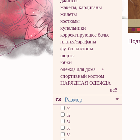
джинсы
жакеты, кардиганы
жилеты
костюмы
купальники
корректирующее белье
Подх
платья/сарафаны
футболки/топы
шорты
юбки
одежда для дома
спортивный костюм
НАРЯДНАЯ ОДЕЖДА
всё
Размер
50
52
54
56
58