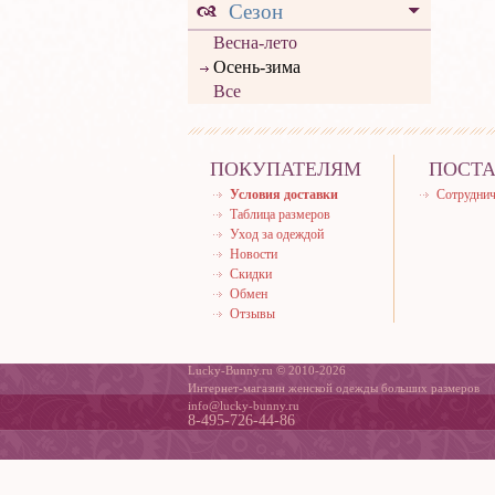
Сезон
Весна-лето
Осень-зима
Все
ПОКУПАТЕЛЯМ
ПОСТ
Условия доставки
Сотруднич
Таблица размеров
Уход за одеждой
Новости
Скидки
Обмен
Отзывы
Lucky-Bunny.ru © 2010-2026
Интернет-магазин женской одежды больших размеров
info@lucky-bunny.ru
8-495-726-44-86