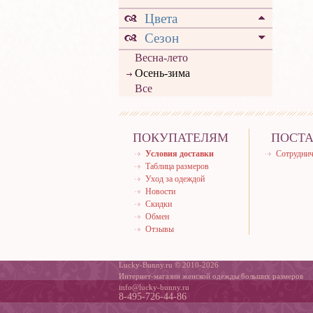
Цвета
Сезон
Весна-лето
Осень-зима
Все
ПОКУПАТЕЛЯМ
ПОСТ
Условия доставки
Сотруднич
Таблица размеров
Уход за одеждой
Новости
Скидки
Обмен
Отзывы
Lucky-Bunny.ru © 2010-2026
Интернет-магазин женской одежды больших размеров
info@lucky-bunny.ru
8-495-726-44-86