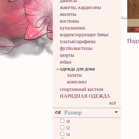
джинсы
жакеты, кардиганы
жилеты
костюмы
купальники
корректирующее белье
Подх
платья/сарафаны
футболки/топы
шорты
юбки
одежда для дома
халаты
комплект
спортивный костюм
НАРЯДНАЯ ОДЕЖДА
всё
Размер
50
52
54