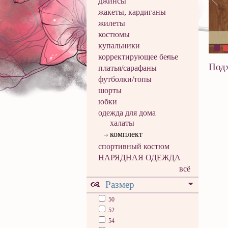
джинсы
жакеты, кардиганы
жилеты
костюмы
купальники
корректирующее белье
Подх
платья/сарафаны
футболки/топы
шорты
юбки
одежда для дома
халаты
комплект
спортивный костюм
НАРЯДНАЯ ОДЕЖДА
всё
Размер
50
52
54