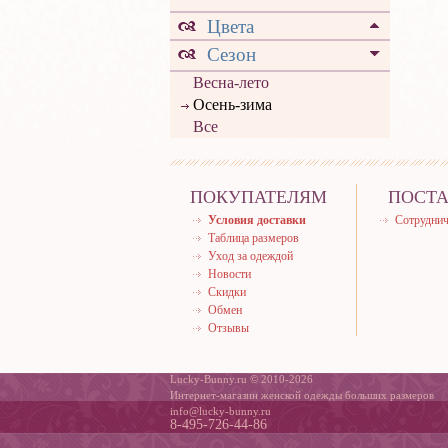
Цвета
Сезон
Весна-лето
Осень-зима
Все
ПОКУПАТЕЛЯМ
ПОСТ
Условия доставки
Сотруднич
Таблица размеров
Уход за одеждой
Новости
Скидки
Обмен
Отзывы
Lucky-Bunny.ru © 2010-2026
Интернет-магазин женской одежды больших размеров
info@lucky-bunny.ru
8-495-726-44-86