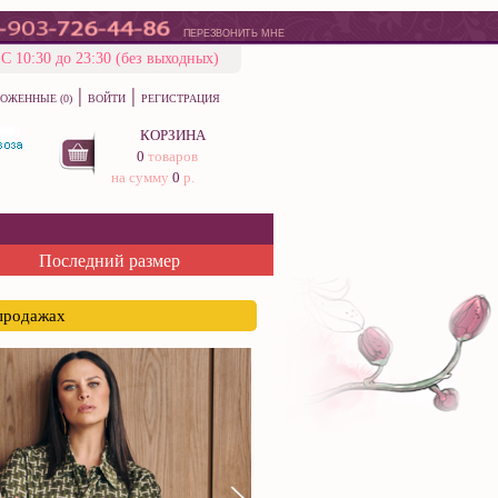
ПЕРЕЗВОНИТЬ МНЕ
С 10:30 до 23:30 (без выходных)
|
|
ОЖЕННЫЕ (0)
ВОЙТИ
РЕГИСТРАЦИЯ
КОРЗИНА
0
товаров
на сумму
0
р.
Последний размер
спродажах