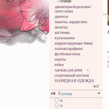
плащи
джемперы/водолазки/
лонгсливы
джинсы
жакеты, кардиганы
жилеты
костюмы
купальники
корректирующее белье
платья/сарафаны
футболки/топы
шорты
юбки
одежда для дома
спортивный костюм
НАРЯДНАЯ ОДЕЖДА
всё
Размер
50
52