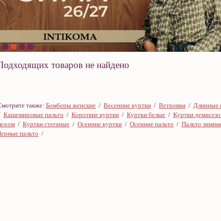
Подходящих товаров не найдено
Смотрите также:
Бомберы женские
/
Весенние куртки
/
Ветровки
/
Длинные 
/
Кашемировые пальто
/
Короткие куртки
/
Куртки белые
/
Куртки демисез
мехом
/
Куртки стеганые
/
Осенние куртки
/
Осенние пальто
/
Пальто зимни
Черные пальто
/