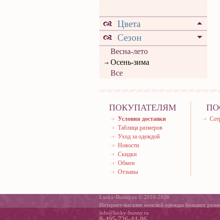
Цвета
Сезон
Весна-лето
Осень-зима
Все
ПОКУПАТЕЛЯМ
ПО
Условия доставки
Сот
Таблица размеров
Уход за одеждой
Новости
Скидки
Обмен
Отзывы
Lucky-Bunny.ru © 2010-2026
Интернет-магазин женской одежды больших разм
info@lucky-bunny.ru
8-495-726-44-86