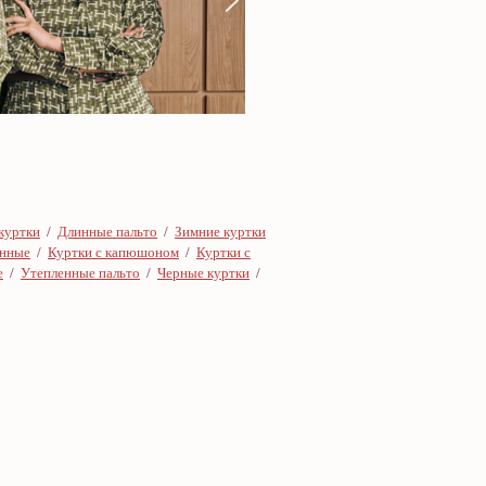
куртки
/
Длинные пальто
/
Зимние куртки
онные
/
Куртки с капюшоном
/
Куртки с
е
/
Утепленные пальто
/
Черные куртки
/