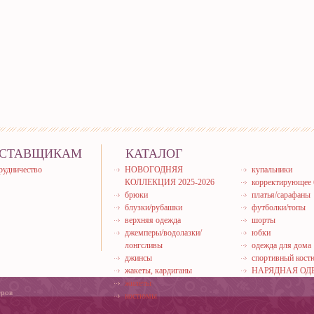
СТАВЩИКАМ
КАТАЛОГ
рудничество
НОВОГОДНЯЯ
купальники
КОЛЛЕКЦИЯ 2025-2026
корректирующее 
брюки
платья/сарафаны
блузки/рубашки
футболки/топы
верхняя одежда
шорты
джемперы/водолазки/
юбки
лонгсливы
одежда для дома
джинсы
спортивный кос
жакеты, кардиганы
НАРЯДНАЯ ОД
жилеты
еров
костюмы