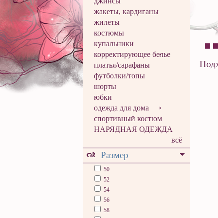
джинсы
жакеты, кардиганы
жилеты
костюмы
купальники
корректирующее белье
Подх
платья/сарафаны
футболки/топы
шорты
юбки
одежда для дома
спортивный костюм
НАРЯДНАЯ ОДЕЖДА
всё
Размер
50
52
54
56
58