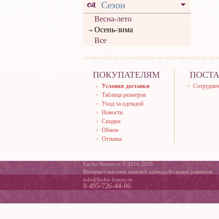
Сезон
Весна-лето
Осень-зима
Все
ПОКУПАТЕЛЯМ
ПОСТ
Условия доставки
Сотруднич
Таблица размеров
Уход за одеждой
Новости
Скидки
Обмен
Отзывы
Lucky-Bunny.ru © 2010-2026
Интернет-магазин женской одежды больших размеров
info@lucky-bunny.ru
8-495-726-44-86