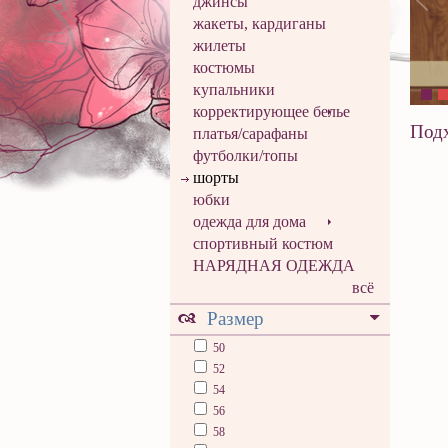
джинсы
жакеты, кардиганы
жилеты
костюмы
купальники
корректирующее белье
Подх
платья/сарафаны
футболки/топы
шорты
юбки
одежда для дома
спортивный костюм
НАРЯДНАЯ ОДЕЖДА
всё
Размер
50
52
54
56
58