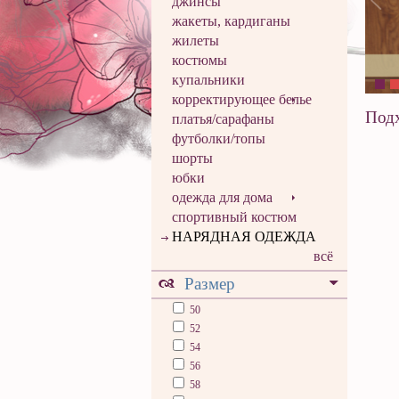
джинсы
жакеты, кардиганы
жилеты
костюмы
купальники
корректирующее белье
Подх
платья/сарафаны
футболки/топы
шорты
юбки
одежда для дома
спортивный костюм
НАРЯДНАЯ ОДЕЖДА
всё
Размер
50
52
54
56
58