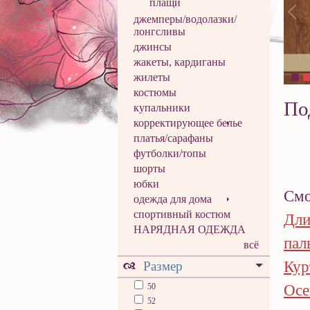
плащи
джемперы/водолазки/
лонгсливы
джинсы
жакеты, кардиганы
жилеты
костюмы
По
купальники
корректирующее белье
платья/сарафаны
футболки/топы
шорты
юбки
Смо
одежда для дома
спортивный костюм
Дли
НАРЯДНАЯ ОДЕЖДА
пал
всё
Кур
Размер
50
Осе
52