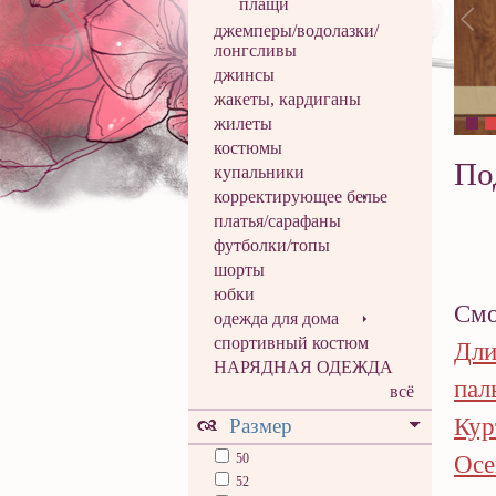
плащи
джемперы/водолазки/
лонгсливы
джинсы
жакеты, кардиганы
жилеты
костюмы
По
купальники
корректирующее белье
платья/сарафаны
футболки/топы
шорты
юбки
Смо
одежда для дома
спортивный костюм
Дли
НАРЯДНАЯ ОДЕЖДА
пал
всё
Кур
Размер
50
Осе
52