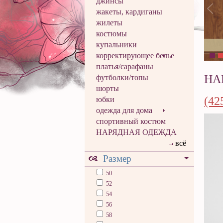
джинсы
жакеты, кардиганы
жилеты
костюмы
купальники
корректирующее белье
платья/сарафаны
НА
футболки/топы
шорты
(42
юбки
одежда для дома
спортивный костюм
НАРЯДНАЯ ОДЕЖДА
всё
Размер
50
52
54
56
58