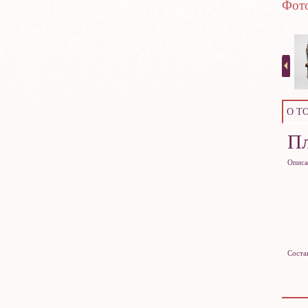
Фото
О Т
П
Описа
Соста