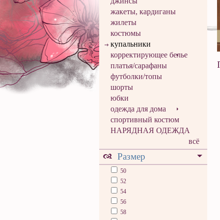
джинсы
жакеты, кардиганы
жилеты
костюмы
купальники
корректирующее белье
платья/сарафаны
футболки/топы
шорты
юбки
одежда для дома
спортивный костюм
НАРЯДНАЯ ОДЕЖДА
всё
Размер
50
52
54
56
58