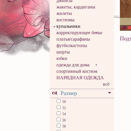
джинсы
жакеты, кардиганы
жилеты
костюмы
купальники
корректирующее белье
Подх
платья/сарафаны
футболки/топы
шорты
юбки
одежда для дома
спортивный костюм
НАРЯДНАЯ ОДЕЖДА
всё
Размер
50
52
54
56
58