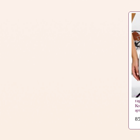
ra
Ко
ар
85