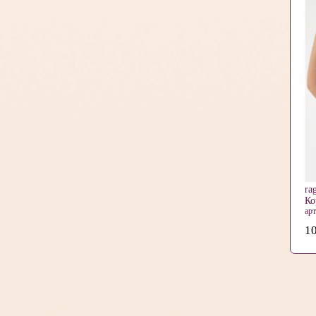
ra
Ко
ар
10