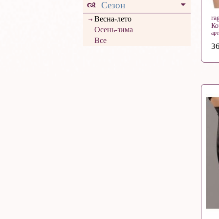
Сезон
ra
Весна-лето
Ко
Осень-зима
арт
Все
36