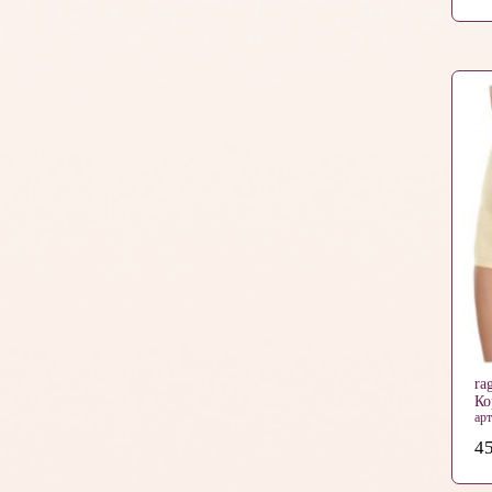
ra
Ко
ар
45