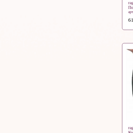
ra
По
ар
61
ra
Ко