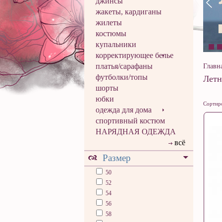
джинсы
жакеты, кардиганы
жилеты
костюмы
купальники
корректирующее белье
платья/сарафаны
Главн
футболки/топы
Летн
шорты
юбки
Сортиро
одежда для дома
спортивный костюм
НАРЯДНАЯ ОДЕЖДА
всё
Размер
50
52
54
56
58