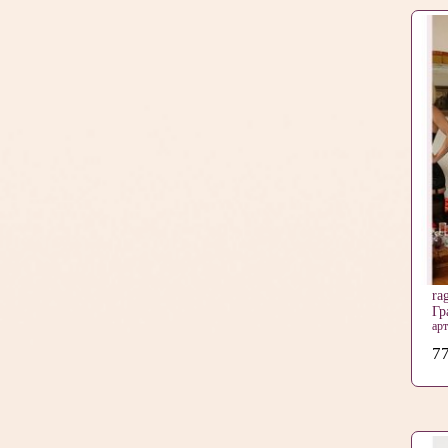
ra
Гр
ар
77