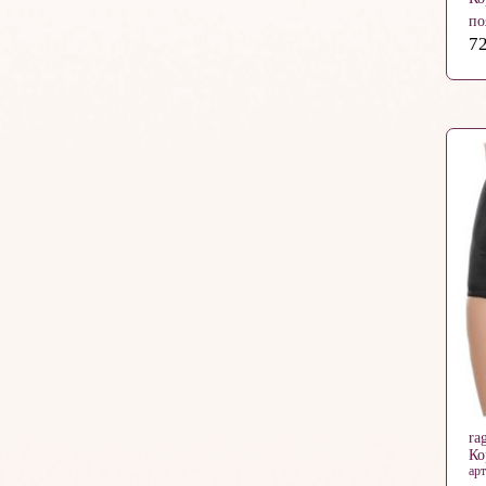
по
ар
72
ra
Ко
ар