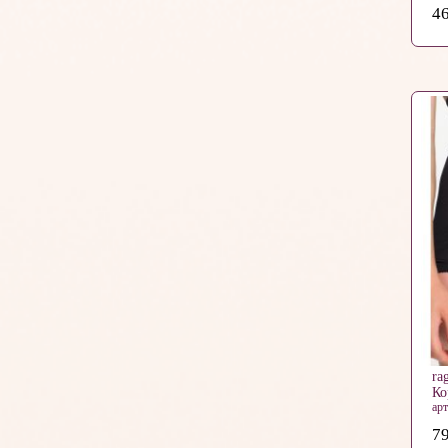
46
ra
Ко
ар
79