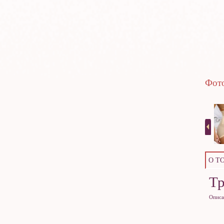
Фото
О Т
Т
Описа