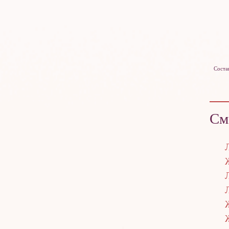
Соста
См