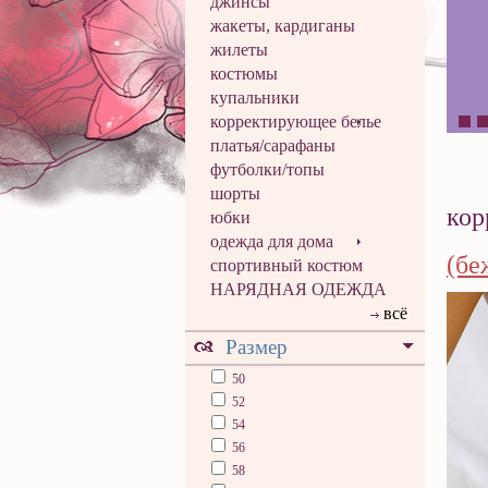
джинсы
жакеты, кардиганы
жилеты
костюмы
купальники
корректирующее белье
платья/сарафаны
футболки/топы
шорты
кор
юбки
одежда для дома
(бе
спортивный костюм
НАРЯДНАЯ ОДЕЖДА
всё
Размер
50
52
54
56
58