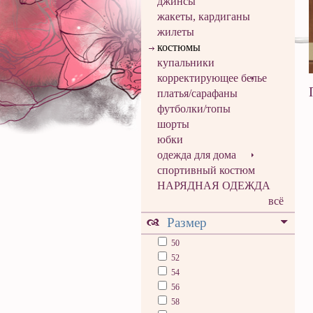
джинсы
жакеты, кардиганы
жилеты
костюмы
купальники
корректирующее белье
платья/сарафаны
футболки/топы
шорты
юбки
одежда для дома
спортивный костюм
НАРЯДНАЯ ОДЕЖДА
всё
Размер
50
52
54
56
58