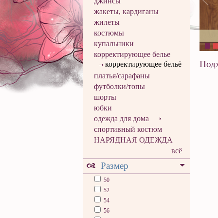
джинсы
жакеты, кардиганы
жилеты
костюмы
купальники
корректирующее белье
Подх
корректирующее бельё
платья/сарафаны
футболки/топы
шорты
юбки
одежда для дома
спортивный костюм
НАРЯДНАЯ ОДЕЖДА
всё
Размер
50
52
54
56