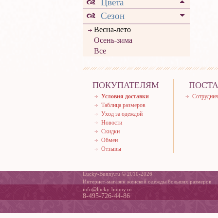
Цвета
Сезон
Весна-лето
Осень-зима
Все
ПОКУПАТЕЛЯМ
ПОСТ
Условия доставки
Сотруднич
Таблица размеров
Уход за одеждой
Новости
Скидки
Обмен
Отзывы
Lucky-Bunny.ru © 2010-2026
Интернет-магазин женской одежды больших размеров
info@lucky-bunny.ru
8-495-726-44-86