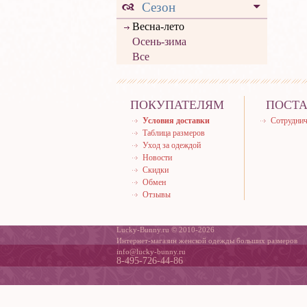
Сезон
Весна-лето
Осень-зима
Все
ПОКУПАТЕЛЯМ
ПОСТ
Условия доставки
Сотруднич
Таблица размеров
Уход за одеждой
Новости
Скидки
Обмен
Отзывы
Lucky-Bunny.ru © 2010-2026
Интернет-магазин женской одежды больших размеров
info@lucky-bunny.ru
8-495-726-44-86