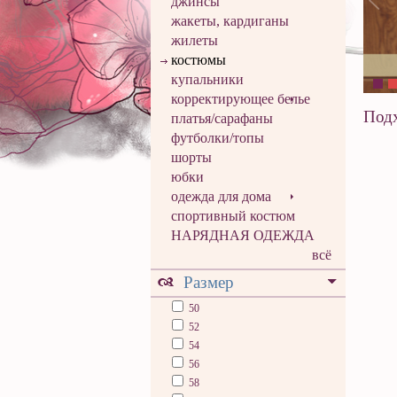
джинсы
жакеты, кардиганы
жилеты
костюмы
купальники
корректирующее белье
Подх
платья/сарафаны
футболки/топы
шорты
юбки
одежда для дома
спортивный костюм
НАРЯДНАЯ ОДЕЖДА
всё
Размер
50
52
54
56
58