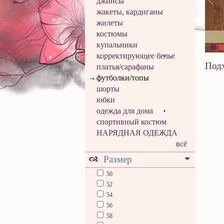
джинсы
жакеты, кардиганы
жилеты
костюмы
купальники
корректирующее белье
Подх
платья/сарафаны
футболки/топы
шорты
юбки
одежда для дома
спортивный костюм
НАРЯДНАЯ ОДЕЖДА
всё
Размер
50
52
54
56
58