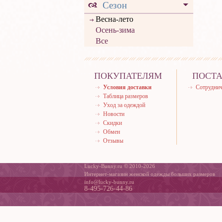
Сезон
Весна-лето
Осень-зима
Все
ПОКУПАТЕЛЯМ
ПОСТ
Условия доставки
Сотруднич
Таблица размеров
Уход за одеждой
Новости
Скидки
Обмен
Отзывы
Lucky-Bunny.ru © 2010-2026
Интернет-магазин женской одежды больших размеров
info@lucky-bunny.ru
8-495-726-44-86