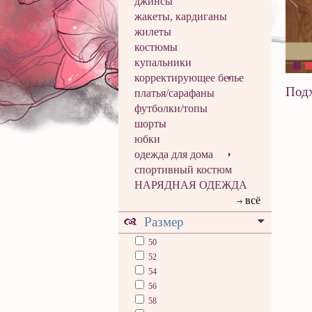
джинсы
жакеты, кардиганы
жилеты
костюмы
купальники
корректирующее белье
Подх
платья/сарафаны
футболки/топы
шорты
юбки
одежда для дома
спортивный костюм
НАРЯДНАЯ ОДЕЖДА
всё
Размер
50
52
54
56
58