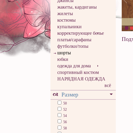
джинсы
жакеты, кардиганы
жилеты
костюмы
купальники
корректирующее белье
Подх
платья/сарафаны
футболки/топы
шорты
юбки
одежда для дома
спортивный костюм
НАРЯДНАЯ ОДЕЖДА
всё
Размер
50
52
54
56
58