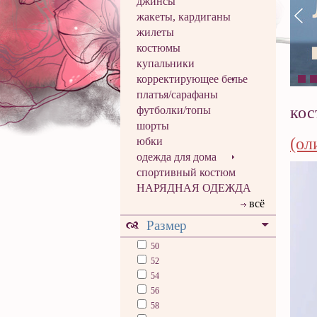
джинсы
жакеты, кардиганы
жилеты
костюмы
купальники
корректирующее белье
платья/сарафаны
ко
футболки/топы
шорты
(ол
юбки
одежда для дома
спортивный костюм
НАРЯДНАЯ ОДЕЖДА
всё
Размер
50
52
54
56
58