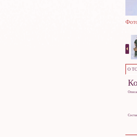
Фото
О Т
К
Описа
Соста