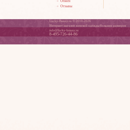
Обмен
Отзывы
Lucky-Bunny.ru © 2010-2026
Интернет-магазин женской одежды больших размеров
info@lucky-bunny.ru
8-495-726-44-86