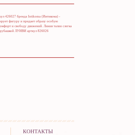
ул 426027 бренда Intikoma (Интикома) -
ирует фигуру и придает образу особую
омфорт и свободу движений. Линия талии слегка
 с рубашкой ЛУИВИ арткул 826026
КОНТАКТЫ