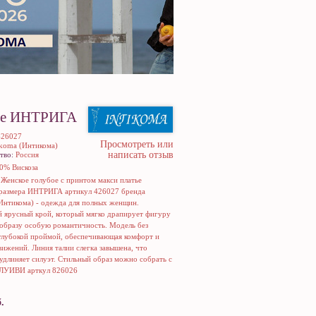
ье ИНТРИГА
426027
Просмотреть или
ikoma (Интикома)
написать отзыв
тво:
Россия
0% Вискоза
:
Женское голубое с принтом макси платье
размера ИНТРИГА артикул 426027 бренда
(Интикома) - одежда для полных женщин.
 ярусный крой, который мягко драпирует фигуру
 образу особую романтичность. Модель без
 глубокой проймой, обеспечивающая комфорт и
вижений. Линия талии слегка завышена, что
удлиняет силуэт. Стильный образ можно собрать с
 ЛУИВИ арткул 826026
.