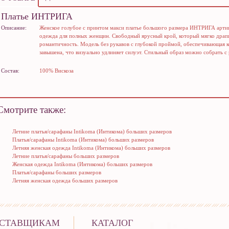
Платье ИНТРИГА
Описание:
Женское голубое с принтом макси платье большого размера ИНТРИГА артик
одежда для полных женщин. Свободный ярусный крой, который мягко драп
романтичность. Модель без рукавов с глубокой проймой, обеспечивающая к
завышена, что визуально удлиняет силуэт. Стильный образ можно собрать
Состав:
100% Вискоза
Смотрите также:
Летние платья/сарафаны Intikoma (Интикома) больших размеров
Платья/сарафаны Intikoma (Интикома) больших размеров
Летняя женская одежда Intikoma (Интикома) больших размеров
Летние платья/сарафаны больших размеров
Женская одежда Intikoma (Интикома) больших размеров
Платья/сарафаны больших размеров
Летняя женская одежда больших размеров
СТАВЩИКАМ
КАТАЛОГ