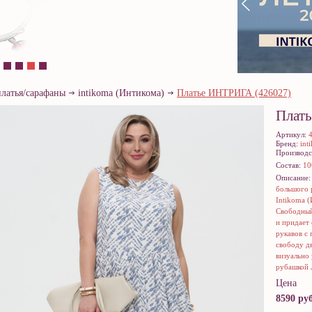
платья/сарафаны
intikoma (Интикома)
Платье ИНТРИГА (426027)
Плат
Артикул:
Бренд:
int
Производс
Состав:
10
Описание
большого 
Intikoma 
Свободный
и придает
рукавов с
свободу д
визуально 
рубашкой
Цена
8590 руб