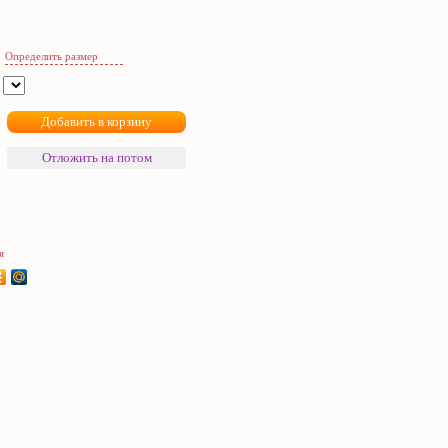
Определить размер
я