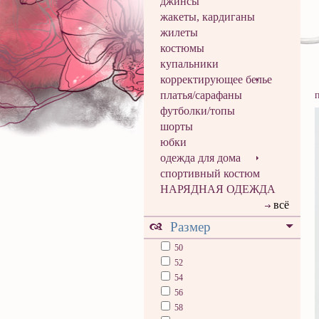
джинсы
жакеты, кардиганы
жилеты
костюмы
купальники
корректирующее белье
платья/сарафаны
футболки/топы
шорты
юбки
одежда для дома
спортивный костюм
НАРЯДНАЯ ОДЕЖДА
всё
Размер
50
52
54
56
58