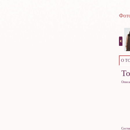
Фото
О Т
Т
Описа
Соста