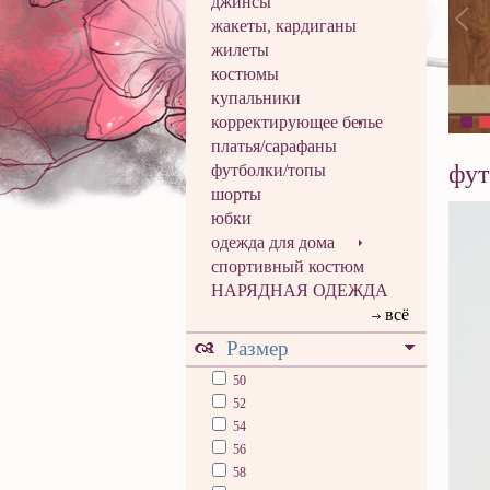
джинсы
жакеты, кардиганы
жилеты
костюмы
купальники
корректирующее белье
платья/сарафаны
фут
футболки/топы
шорты
юбки
одежда для дома
спортивный костюм
НАРЯДНАЯ ОДЕЖДА
всё
Размер
50
52
54
56
58