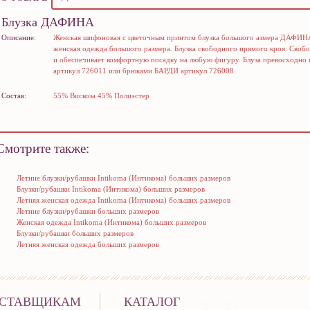
Блузка ДАФИНА
Описание:
Женская шифоновая с цветочным принтом блузка большого азмера ДАФИНА 
женская одежда большого размера. Блузка свободного прямого кроя. Своб
и обеспечивает комфортную посадку на любую фигуру. Блуза превосход
артикул 726011 или брюками БАРДИ артикул 726008
Состав:
55% Вискоза 45% Полиэстер
Смотрите также:
Летние блузки/рубашки Intikoma (Интикома) больших размеров
Блузки/рубашки Intikoma (Интикома) больших размеров
Летняя женская одежда Intikoma (Интикома) больших размеров
Летние блузки/рубашки больших размеров
Женская одежда Intikoma (Интикома) больших размеров
Блузки/рубашки больших размеров
Летняя женская одежда больших размеров
СТАВЩИКАМ
КАТАЛОГ