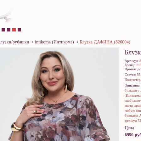
блузки/рубашки
intikoma (Интикома)
Блузка ДАФИНА (826004)
Блуз
Артикул:
Бренд:
int
Производс
Состав:
55
Полиэстер
Описание
большого 
(Интикома
свободног
мягко дра
любую фиг
брюками 
артикул 7
Цена
6990 руб