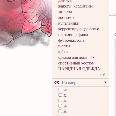
джинсы
жакеты, кардиганы
жилеты
костюмы
купальники
корректирующее белье
платья/сарафаны
футболки/топы
шорты
юбки
одежда для дома
спортивный костюм
НАРЯДНАЯ ОДЕЖДА
всё
Размер
50
52
54
56
58