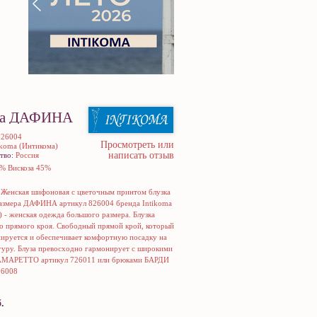
ка ДАФИНА
826004
Просмотреть или
ikoma (Интикома)
написать отзыв
тво:
Россия
% Вискоза 45%
:
Женская шифоновая с цветочным принтом блузка
азмера ДАФИНА артикул 826004 бренда Intikoma
) - женская одежда большого размера. Блузка
о прямого кроя. Свободный прямой крой, который
пируется и обеспечивает комфортную посадку на
уру. Блуза превосходно гармонирует с широкими
АМАРЕТТО артикул 726011 или брюками БАРДИ
26008
.