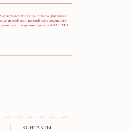
артикул 826004 бренда Intikoma (Интикома) -
одный прямой крой, который мягко драпируется
но гармонирует с широкими брюками АМАРЕТТО
КОНТАКТЫ