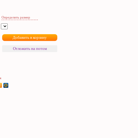
Определить размер
я