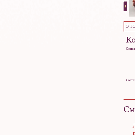
О Т
К
Описа
Соста
См