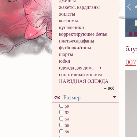
джинсы
жакеты, кардиганы
жилеты
костюмы
купальники
корректирующее белье
платья/сарафаны
блу
футболки/топы
шорты
007
юбки
одежда для дома
спортивный костюм
НАРЯДНАЯ ОДЕЖДА
всё
Размер
50
52
54
56
58