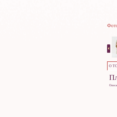
Фото
О Т
П
Описа