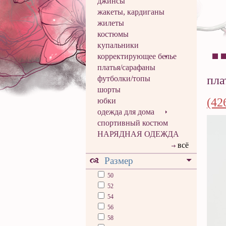
джинсы
жакеты, кардиганы
жилеты
костюмы
купальники
корректирующее белье
платья/сарафаны
пла
футболки/топы
шорты
(42
юбки
одежда для дома
спортивный костюм
НАРЯДНАЯ ОДЕЖДА
всё
Размер
50
52
54
56
58