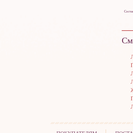
Соста
См