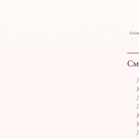
Соста
См