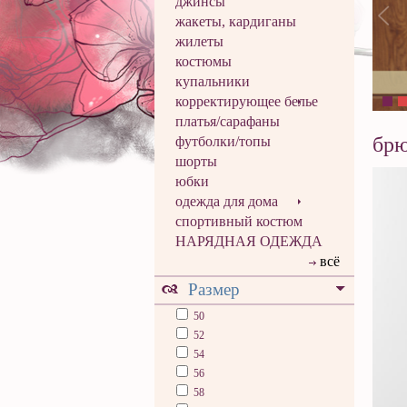
джинсы
жакеты, кардиганы
жилеты
костюмы
купальники
корректирующее белье
платья/сарафаны
бр
футболки/топы
шорты
юбки
одежда для дома
спортивный костюм
НАРЯДНАЯ ОДЕЖДА
всё
Размер
50
52
54
56
58