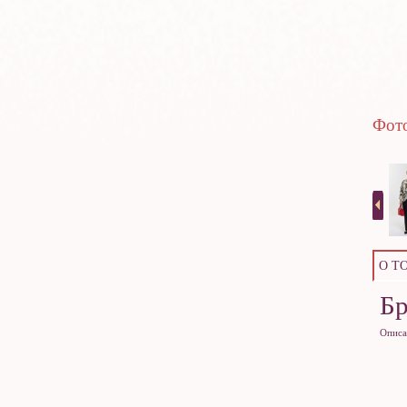
Фото
О Т
Б
Описа