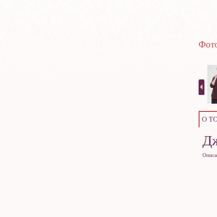
Фото
О Т
Д
Описа