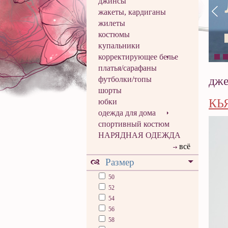
джинсы
жакеты, кардиганы
жилеты
костюмы
купальники
корректирующее белье
платья/сарафаны
дже
футболки/топы
шорты
КЬЯ
юбки
одежда для дома
спортивный костюм
НАРЯДНАЯ ОДЕЖДА
всё
Размер
50
52
54
56
58