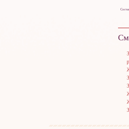
Соста
См