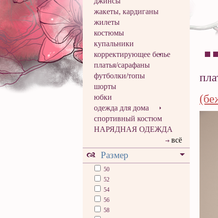
джинсы
жакеты, кардиганы
жилеты
костюмы
купальники
корректирующее белье
платья/сарафаны
пла
футболки/топы
шорты
(бе
юбки
одежда для дома
спортивный костюм
НАРЯДНАЯ ОДЕЖДА
всё
Размер
50
52
54
56
58