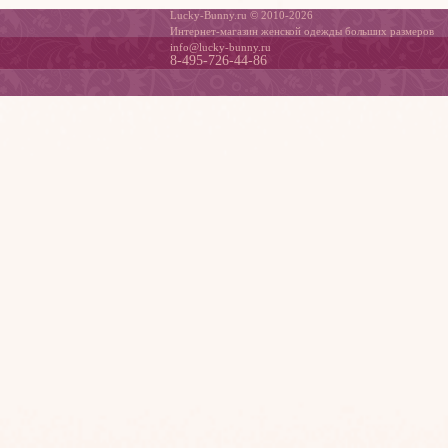
Lucky-Bunny.ru © 2010-2026
Интернет-магазин женской одежды больших размеров
info@lucky-bunny.ru
8-495-726-44-86