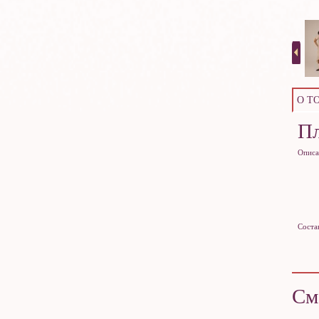
О Т
Пл
Описа
Соста
См