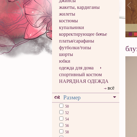
джинсы
жакеты, кардиганы
жилеты
костюмы
купальники
корректирующее белье
платья/сарафаны
блу
футболки/топы
шорты
юбки
одежда для дома
спортивный костюм
НАРЯДНАЯ ОДЕЖДА
всё
Размер
50
52
54
56
58