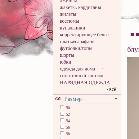
джинсы
жакеты, кардиганы
жилеты
костюмы
купальники
корректирующее белье
платья/сарафаны
блу
футболки/топы
шорты
юбки
одежда для дома
спортивный костюм
НАРЯДНАЯ ОДЕЖДА
всё
Размер
50
52
54
56
58