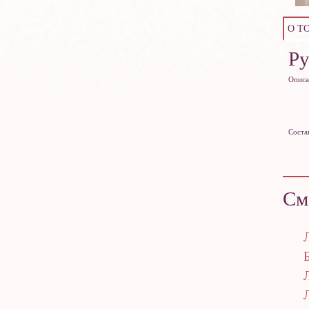
О Т
Р
Описа
Соста
См