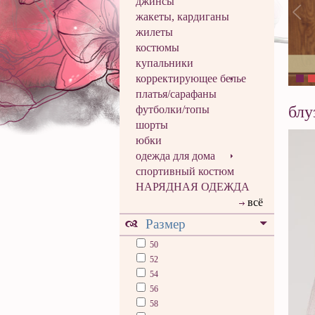
джинсы
жакеты, кардиганы
жилеты
костюмы
купальники
корректирующее белье
платья/сарафаны
блу
футболки/топы
шорты
юбки
одежда для дома
спортивный костюм
НАРЯДНАЯ ОДЕЖДА
всё
Размер
50
52
54
56
58