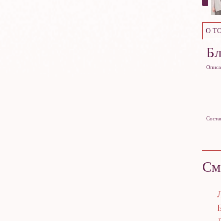
О Т
Б
Описа
Соста
См