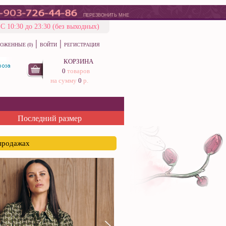
ПЕРЕЗВОНИТЬ МНЕ
С 10:30 до 23:30 (без выходных)
|
|
ОЖЕННЫЕ (0)
ВОЙТИ
РЕГИСТРАЦИЯ
КОРЗИНА
0
товаров
на сумму
0
р.
Последний размер
спродажах