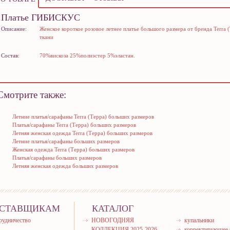
Платье ГИБИСКУС
Описание:
Женское короткое розовое летнее платье большого размера от бренда Terra
ткани
Состав:
70%вискоза 25%полиэстер 5%эластан.
Смотрите также:
Летние платья/сарафаны Terra (Терра) больших размеров
Платья/сарафаны Terra (Терра) больших размеров
Летняя женская одежда Terra (Терра) больших размеров
Летние платья/сарафаны больших размеров
Женская одежда Terra (Терра) больших размеров
Платья/сарафаны больших размеров
Летняя женская одежда больших размеров
СТАВЩИКАМ
КАТАЛОГ
рудничество
НОВОГОДНЯЯ
купальники
КОЛЛЕКЦИЯ 2025-2026
корректирующее 