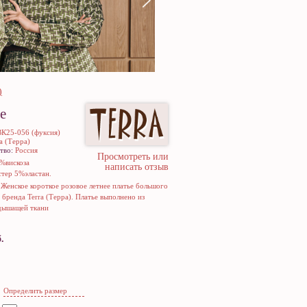
)
е
ИСКУС
ВК25-056 (фуксия)
ra (Терра)
тво:
Россия
Просмотреть или
%вискоза
написать отзыв
тер 5%эластан.
:
Женское короткое розовое летнее платье большого
 бренда Terra (Терра). Платье выполнено из
дышащей ткани
.
Определить размер