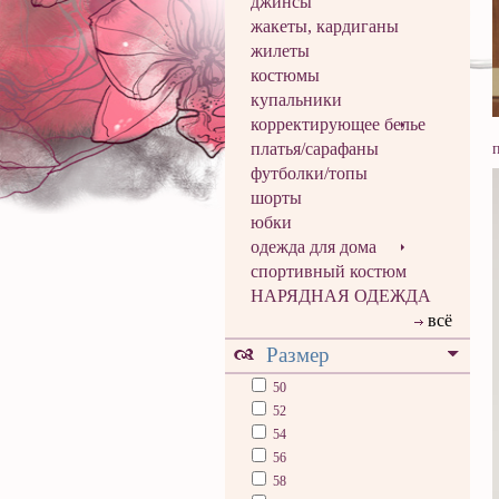
джинсы
жакеты, кардиганы
жилеты
костюмы
купальники
корректирующее белье
платья/сарафаны
футболки/топы
шорты
юбки
одежда для дома
спортивный костюм
НАРЯДНАЯ ОДЕЖДА
всё
Размер
50
52
54
56
58