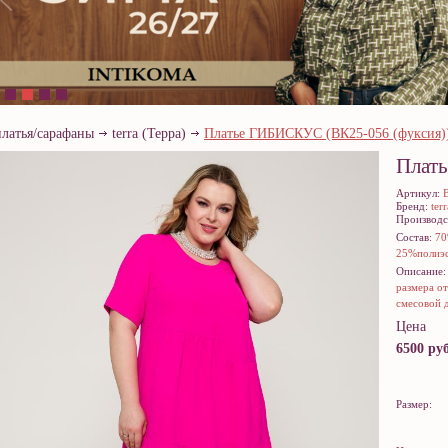
платья/сарафаны
terra (Терра)
Платье ГИБИСКУС (ВК25-056 (фуксия)
Плать
ГИБ
Артикул:
Бренд:
ter
Производс
Состав:
70
25%полиэс
Описание
размера от
смесовой 
Цена
6500 руб
Размер: