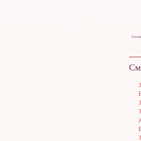
Соста
См