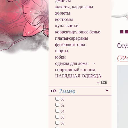
джинсы
жакеты, кардиганы
жилеты
костюмы
купальники
корректирующее белье
платья/сарафаны
блу
футболки/топы
шорты
(22
юбки
одежда для дома
спортивный костюм
НАРЯДНАЯ ОДЕЖДА
всё
Размер
50
52
54
56
58