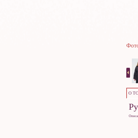
Фото
О Т
Р
Описа