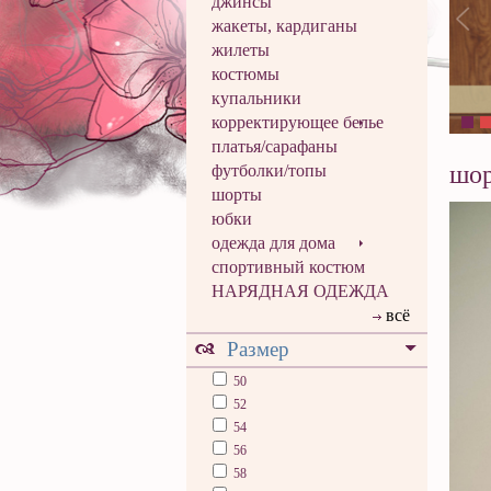
джинсы
жакеты, кардиганы
жилеты
костюмы
купальники
корректирующее белье
платья/сарафаны
шо
футболки/топы
шорты
юбки
одежда для дома
спортивный костюм
НАРЯДНАЯ ОДЕЖДА
всё
Размер
50
52
54
56
58