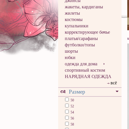
джинсы
жакеты, кардиганы
жилеты
костюмы
купальники
корректирующее белье
платья/сарафаны
футболки/топы
шорты
юбки
одежда для дома
спортивный костюм
НАРЯДНАЯ ОДЕЖДА
всё
Размер
50
52
54
56
58