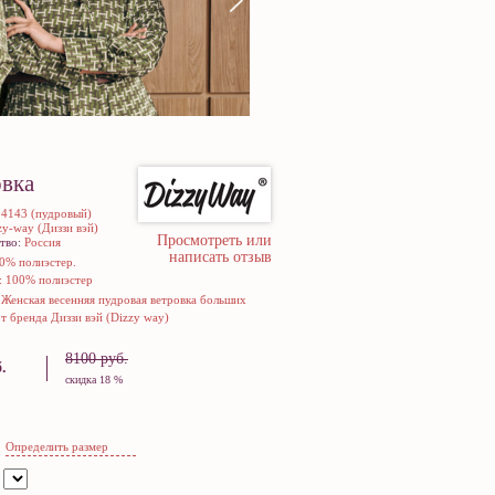
вка
24143 (пудровый)
zy-way (Диззи вэй)
Просмотреть или
тво:
Россия
написать отзыв
0% полиэстер.
: 100% полиэстер
:
Женская весенняя пудровая ветровка больших
т бренда Диззи вэй (Dizzy way)
8100 руб.
.
скидка 18 %
Определить размер