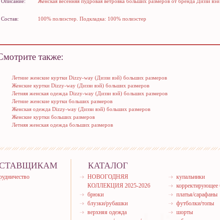
Описание:
Женская весенняя пудровая ветровка больших размеров от бренда Диззи вэй
Состав:
100% полиэстер. Подкладка: 100% полиэстер
Смотрите также:
Летние женские куртки Dizzy-way (Диззи вэй) больших размеров
Женские куртки Dizzy-way (Диззи вэй) больших размеров
Летняя женская одежда Dizzy-way (Диззи вэй) больших размеров
Летние женские куртки больших размеров
Женская одежда Dizzy-way (Диззи вэй) больших размеров
Женские куртки больших размеров
Летняя женская одежда больших размеров
СТАВЩИКАМ
КАТАЛОГ
рудничество
НОВОГОДНЯЯ
купальники
КОЛЛЕКЦИЯ 2025-2026
корректирующее 
брюки
платья/сарафаны
блузки/рубашки
футболки/топы
верхняя одежда
шорты