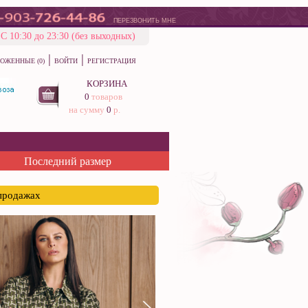
ПЕРЕЗВОНИТЬ МНЕ
С 10:30 до 23:30 (без выходных)
|
|
ОЖЕННЫЕ (0)
ВОЙТИ
РЕГИСТРАЦИЯ
КОРЗИНА
0
товаров
на сумму
0
р.
Последний размер
спродажах