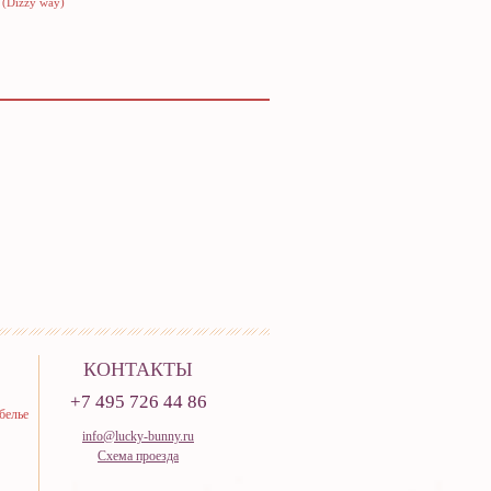
 (Dizzy way)
КОНТАКТЫ
+7 495 726 44 86
белье
info@lucky-bunny.ru
Схема проезда