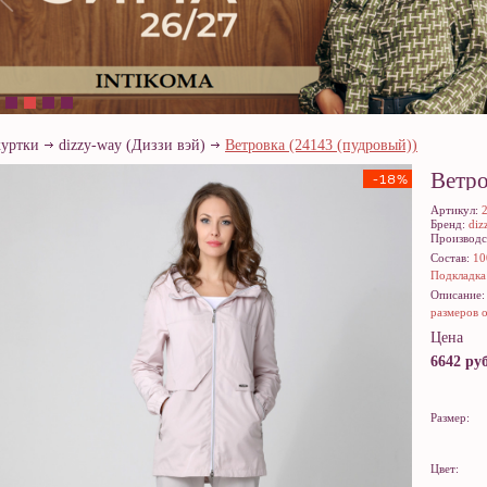
куртки
dizzy-way (Диззи вэй)
Ветровка (24143 (пудровый))
Ветро
-18%
Артикул:
Бренд:
diz
Производс
Состав:
10
Подкладка
Описание
размеров о
Цена
6642 руб
Размер:
Цвет: