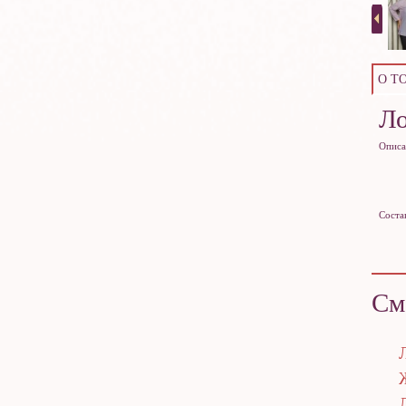
О Т
Л
Описа
Соста
См