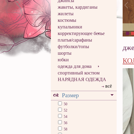
джинсы
жакеты, кардиганы
жилеты
костюмы
купальники
корректирующее белье
платья/сарафаны
дже
футболки/топы
шорты
КО
юбки
одежда для дома
спортивный костюм
НАРЯДНАЯ ОДЕЖДА
всё
Размер
50
52
54
56
58