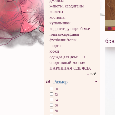
джинсы
жакеты, кардиганы
жилеты
костюмы
купальники
корректирующее белье
платья/сарафаны
бр
футболки/топы
шорты
юбки
одежда для дома
спортивный костюм
НАРЯДНАЯ ОДЕЖДА
всё
Размер
50
52
54
56
58