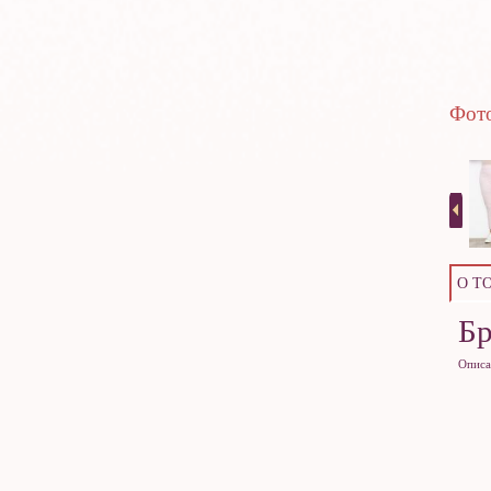
Фото
О Т
Б
Описа