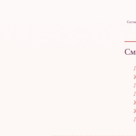
Соста
См