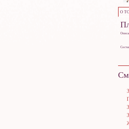
О Т
Пл
Описа
Соста
См