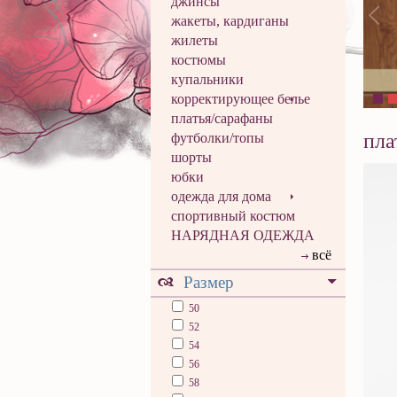
джинсы
жакеты, кардиганы
жилеты
костюмы
купальники
корректирующее белье
платья/сарафаны
пла
футболки/топы
шорты
юбки
одежда для дома
спортивный костюм
НАРЯДНАЯ ОДЕЖДА
всё
Размер
50
52
54
56
58