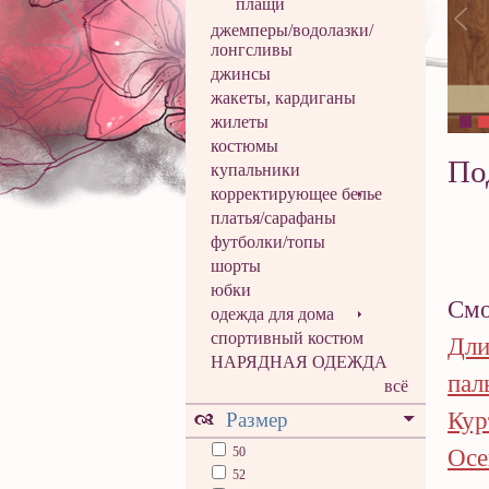
плащи
джемперы/водолазки/
лонгсливы
джинсы
жакеты, кардиганы
жилеты
костюмы
По
купальники
корректирующее белье
платья/сарафаны
футболки/топы
шорты
юбки
Смо
одежда для дома
спортивный костюм
Дли
НАРЯДНАЯ ОДЕЖДА
пал
всё
Кур
Размер
50
Осе
52