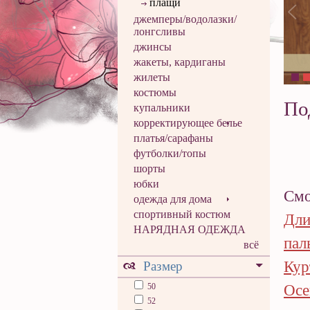
плащи
джемперы/водолазки/
лонгсливы
джинсы
жакеты, кардиганы
жилеты
костюмы
По
купальники
корректирующее белье
платья/сарафаны
футболки/топы
шорты
юбки
Смо
одежда для дома
спортивный костюм
Дли
НАРЯДНАЯ ОДЕЖДА
пал
всё
Кур
Размер
50
Осе
52