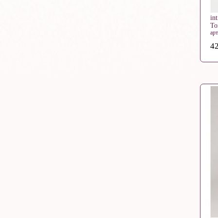
in
То
ар
42