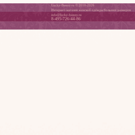
Lucky-Bunny.ru © 2010-2026
Интернет-магазин женской одежды больших размеров
info@lucky-bunny.ru
8-495-726-44-86