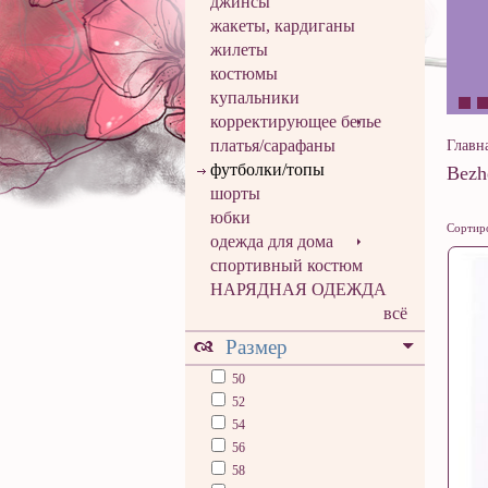
джинсы
жакеты, кардиганы
жилеты
костюмы
купальники
корректирующее белье
платья/сарафаны
Главн
футболки/топы
Bezh
шорты
юбки
Сортиро
одежда для дома
спортивный костюм
НАРЯДНАЯ ОДЕЖДА
всё
Размер
50
52
54
56
58