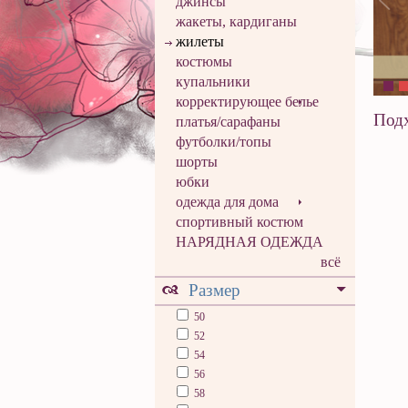
джинсы
жакеты, кардиганы
жилеты
костюмы
купальники
корректирующее белье
Подх
платья/сарафаны
футболки/топы
шорты
юбки
одежда для дома
спортивный костюм
НАРЯДНАЯ ОДЕЖДА
всё
Размер
50
52
54
56
58