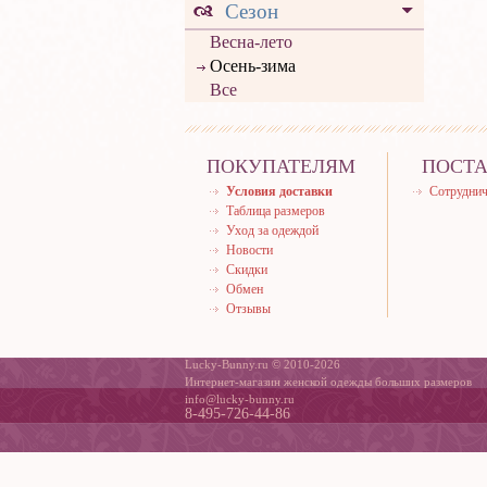
Сезон
Весна-лето
Осень-зима
Все
ПОКУПАТЕЛЯМ
ПОСТ
Условия доставки
Сотруднич
Таблица размеров
Уход за одеждой
Новости
Скидки
Обмен
Отзывы
Lucky-Bunny.ru © 2010-2026
Интернет-магазин женской одежды больших размеров
info@lucky-bunny.ru
8-495-726-44-86