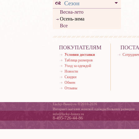
Сезон
Весна-лето
Осень-зима
Все
ПОКУПАТЕЛЯМ
ПОСТ
Условия доставки
Сотруднич
Таблица размеров
Уход за одеждой
Новости
Скидки
Обмен
Отзывы
Lucky-Bunny.ru © 2010-2026
Интернет-магазин женской одежды больших размеров
info@lucky-bunny.ru
8-495-726-44-86