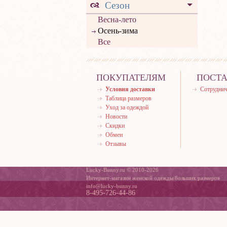
Сезон
Весна-лето
Осень-зима
Все
ПОКУПАТЕЛЯМ
ПОСТ
Условия доставки
Сотруднич
Таблица размеров
Уход за одеждой
Новости
Скидки
Обмен
Отзывы
Lucky-Bunny.ru © 2010-2026
Интернет-магазин женской одежды больших размеров
info@lucky-bunny.ru
8-495-726-44-86