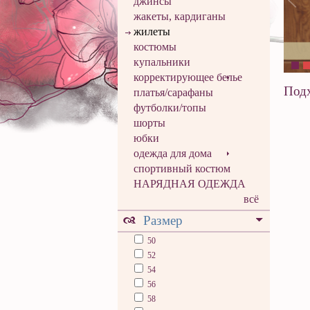
джинсы
жакеты, кардиганы
жилеты
костюмы
купальники
корректирующее белье
Подх
платья/сарафаны
футболки/топы
шорты
юбки
одежда для дома
спортивный костюм
НАРЯДНАЯ ОДЕЖДА
всё
Размер
50
52
54
56
58